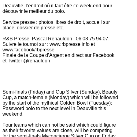
Deauville, l’endroit où il faut être ce week-end pour
découvrir le meilleur du polo.
Service presse : photos libres de droit, accueil sur
place, dossier de presse etc.
R&B Presse, Pascal Renauldon : 06 08 75 94 07.
Suivre le tournoi sur : www.rbpresse.info et
www.facebook/rbpresse
Finale de la Coupe d’Argent en direct sur Facebook
et Twitter @renauldon
Semi-finals (Friday) and Cup Silver (Sunday), Beauty
Cup, a match-female (Monday) which will be followed
by the start of the mythical Golden Bowl (Tuesday):
Password polo
to the next level in Deauville this
weekend.
Four teams which can not be said which could figure
as their favorite values ​​are close, will be competing
for the semi-finals Myconcierge Silver Cup on Friday