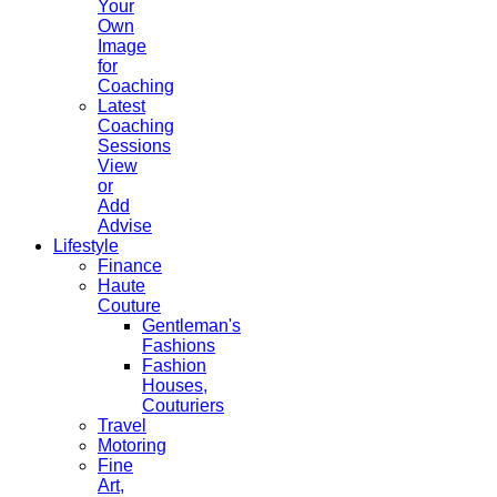
Your
Own
Image
for
Coaching
Latest
Coaching
Sessions
View
or
Add
Advise
Lifestyle
Finance
Haute
Couture
Gentleman's
Fashions
Fashion
Houses,
Couturiers
Travel
Motoring
Fine
Art,