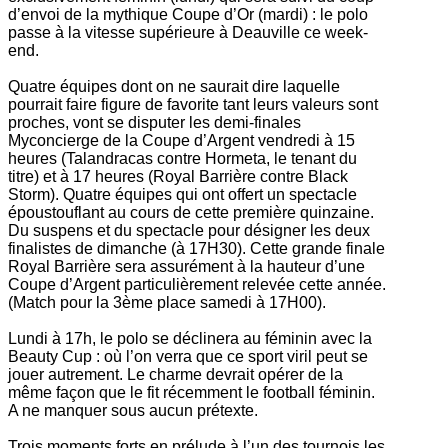
d’envoi de la mythique Coupe d’Or (mardi) : le polo
passe à la vitesse supérieure à Deauville ce week-
end.
Quatre équipes dont on ne saurait dire laquelle
pourrait faire figure de favorite tant leurs valeurs sont
proches, vont se disputer les demi-finales
Myconcierge de la Coupe d’Argent vendredi à 15
heures (Talandracas contre Hormeta, le tenant du
titre) et à 17 heures (Royal Barrière contre Black
Storm). Quatre équipes qui ont offert un spectacle
époustouflant au cours de cette première quinzaine.
Du suspens et du spectacle pour désigner les deux
finalistes de dimanche (à 17H30). Cette grande finale
Royal Barrière sera assurément à la hauteur d’une
Coupe d’Argent particulièrement relevée cette année.
(Match pour la 3ème place samedi à 17H00).
Lundi à 17h, le polo se déclinera au féminin avec la
Beauty Cup : où l’on verra que ce sport viril peut se
jouer autrement. Le charme devrait opérer de la
même façon que le fit récemment le football féminin.
A ne manquer sous aucun prétexte.
Trois moments forts en prélude à l’un des tournois les