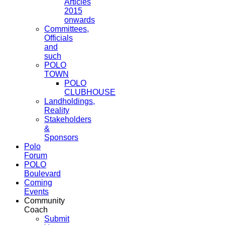
Articles
2015
onwards
Committees,
Officials
and
such
POLO
TOWN
POLO
CLUBHOUSE
Landholdings,
Reality
Stakeholders
&
Sponsors
Polo
Forum
POLO
Boulevard
Coming
Events
Community
Coach
Submit