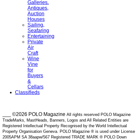
Galleries.
Antiques,
Auction
Houses
Sailing,
Seafaring
Entertaining
Private
Air
Craft
Wine
Vine
for
Buyers
&
Cellars
Classifieds
___ ©2026 POLO Magazine
All rights reserved POLO Magazine
TradeMarks, MastHeads, Banners, Logos and All Related Entities are
Registered Intellectual Property Recognised by the World Intellectual
Property Organisation Geneva. POLO Magazine ® is used under License
2005APM SA 38aapw/567 Registered TRADE MARK ® POLO Down