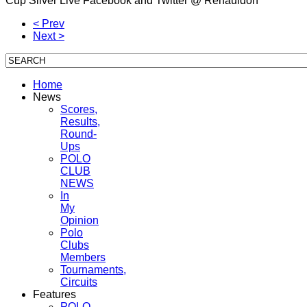
Cup Silver Live Facebook and Twitter @ Renauldon
< Prev
Next >
Home
News
Scores,
Results,
Round-
Ups
POLO
CLUB
NEWS
In
My
Opinion
Polo
Clubs
Members
Tournaments,
Circuits
Features
POLO